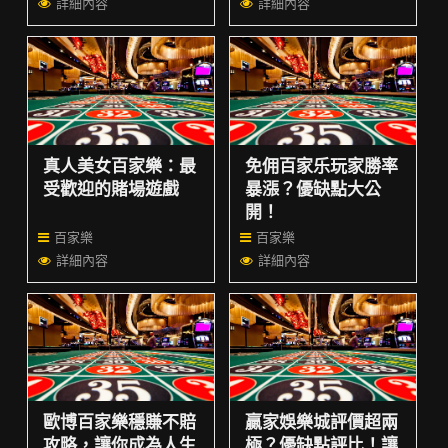
詳細內容
詳細內容
真人美女百家樂：最
免佣百家乐玩家勝率
受歡迎的賭場遊戲
暴漲？優缺點大公
開！
百家樂
百家樂
詳細內容
詳細內容
歐博百家樂穩賺不賠
贏家娛樂城評價超兩
攻略，讓你成為人生
極？優缺點評比！讓