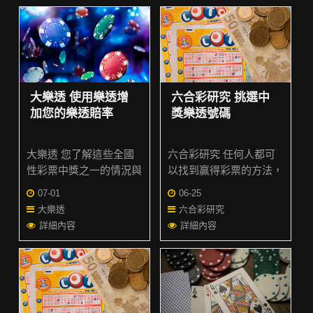
驗證的方法。許多狂熱分
的自我收益。
子正在尋找一些方法和過
程來贏得關於許多迷信、
直覺、推理、分析和一些
愚蠢結論的彩票。
大樂透 使用樂透增
六合彩研究 挑選中
加您的樂透賠率
獎樂透號碼
大樂透 您了解這些全國
六合彩研究 任何人都可
性彩票中獎之一的情況與
以找到贏得彩票的方法，
平流層一樣多，並開始發
或者至少增加他們贏得彩
07-01
06-25
展信息，因為它是最重要
票的可能性，如果被證明
大樂透
六合彩研究
的樂透頭獎
是這樣的話。我知道市場
詳細內容
詳細內容
上有一些商品可用於選擇
獲勝的彩票號碼，如果您
試圖觀察所有這些，這個
完整的挑戰可能會變得非
常複雜，至少可以說是有