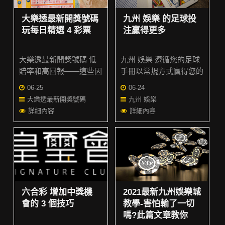
點刺激。
大樂透最新開獎號碼
九州 娛樂 的足球投
玩每日精選 4 彩票
注贏得更多
大樂透最新開獎號碼 低
九州 娛樂 遵循您的足球
賠率和高回報——這些因
手冊以常規方式贏得您的
素使四選一彩票成為那些
投注，以確保投注，在
06-25
06-24
經濟困難且需要更多收入
上可能沒有偏差的餘地。
大樂透最新開獎號碼
九州 娛樂
的人的有吸引力的選擇。
詳細內容
詳細內容
通過這種方式，那些日復
一日地選擇四張彩票的人
更有可能從他們在短時間
內投資的少量現金中獲得
大筆支出。
六合彩 增加中獎機
2021最新九州娛樂城
會的 3 個技巧
教學-害怕輸了一切
嗎?此篇文章教你