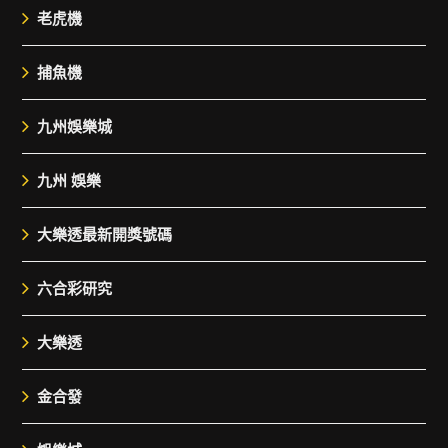
老虎機
捕魚機
九州娛樂城
九州 娛樂
大樂透最新開獎號碼
六合彩研究
大樂透
金合發