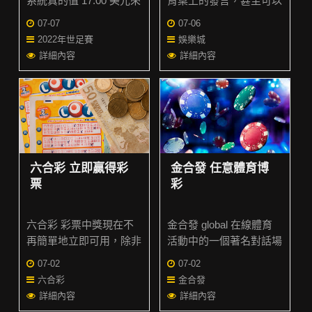
系統真的值 17.00 美元來
育桌上的發言，甚至可以
爭取嗎？您現在將不再需
通過保持聊天功能與提供
07-07
07-06
要大量現金，它可以清楚
商互動。它肯定是在那裡
2022年世足賽
娛樂城
地為您繪製。即使你不再
的後續很好的組成部分，
詳細內容
詳細內容
認識很多體育活動或統計
最有效的是非常方便。由
數據，ee-e 書也可以訓
於對時代的不信任而一度
練你認識什麼。你可能不
無法再記住在線遊戲的人
是一個直接的專業人士，
們紛紛湧入真人荷官賭
但至少你會讓你的腳濕
場，並以全新的角度看待
潤，試圖找出要猜測的群
事物。
體。您可以徹底贏得賭
六合彩 立即贏得彩
金合發 任意體育博
注。
票
彩
六合彩 彩票中獎現在不
金合發 global 在線體育
再簡單地立即可用，除非
活動中的一個著名對話場
您在娛樂日碰上好運。以
所是偏執的下注。也就是
07-02
07-02
贏得彩票為目標立即要求
說，無論最終結果如何，
六合彩
金合發
您在贏得彩票的方式上採
是否有可能控制非凡的市
詳細內容
詳細內容
取廣泛的策略方法和經過
場和博彩公司，以確保您