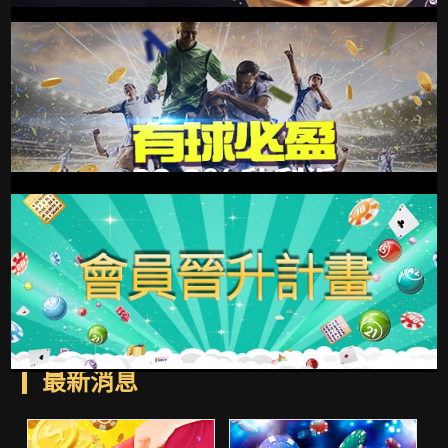
首頁
最新消息
最新消息