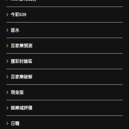
今彩539
退水
百家樂預測
運彩討論區
百家樂破解
現金版
娛樂城評價
日職