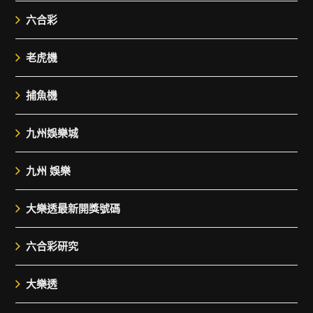
六合彩
老虎機
捕魚機
九州娛樂城
九州 娛樂
大樂透最新開獎號碼
六合彩研究
大樂透