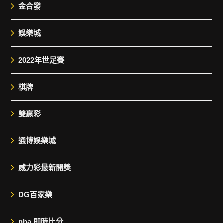
金合發
娛樂城
2022年世足賽
棋牌
雙贏彩
通博娛樂城
威力彩最新開獎
DG百家樂
nba 即時比分