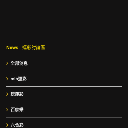
News
運彩討論區
全部消息
mlb運彩
玩運彩
百家樂
六合彩