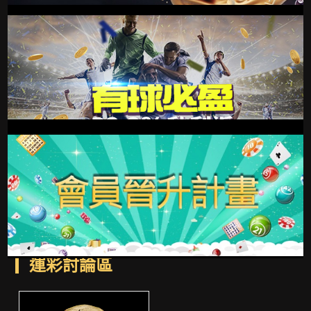
首頁
運彩討論區
運彩討論區