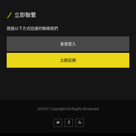
立即聯繫
透過以下方式迅速的聯絡我們
會員登入
立即註冊
2019© Copyright All Rights Reserved