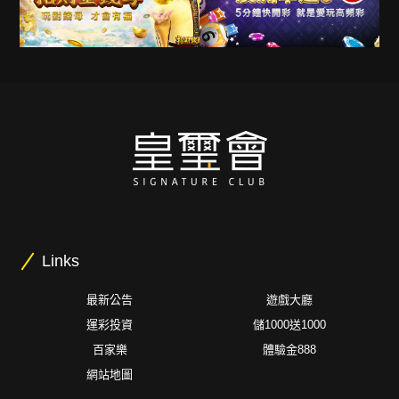
Links
最新公告
遊戲大廳
運彩投資
儲1000送1000
百家樂
體驗金888
網站地圖