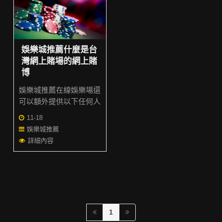
娛樂城推薦什麼是台
灣網上賭場的網上賭
博
娛樂城推薦在線娛樂場還
可以額外提供以下任何人
或所有玩遊戲的消遣：在
11-18
線撲克、輪盤賭、二十一
娛樂城推薦
點、百家樂、擲骰子和在
詳細內容
線老虎機視頻遊戲。
1