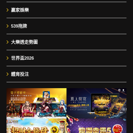
贏家娛樂
539拖牌
大樂透走勢圖
世界盃2026
體育投注