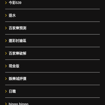
今彩539
退水
百家樂預測
運彩討論區
百家樂破解
現金版
娛樂城評價
日職
bingo bingo