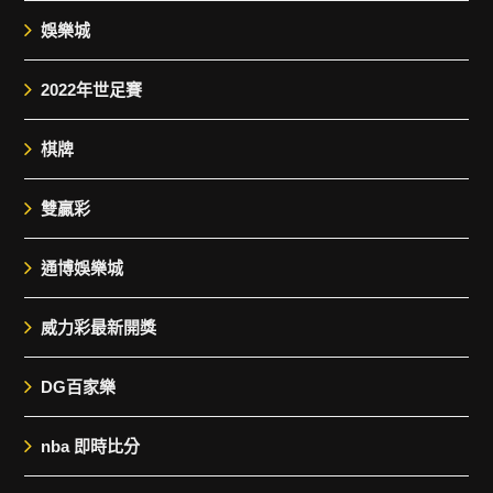
娛樂城
2022年世足賽
棋牌
雙贏彩
通博娛樂城
威力彩最新開獎
DG百家樂
nba 即時比分