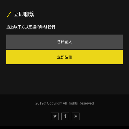
立即聯繫
透過以下方式迅速的聯絡我們
會員登入
立即註冊
2019© Copyright All Rights Reserved