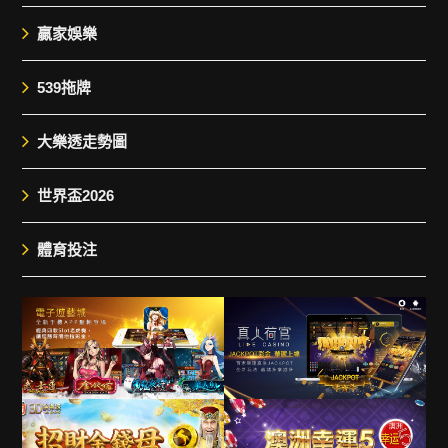
贏家娛樂
539拖牌
大樂透走勢圖
世界盃2026
體育投注