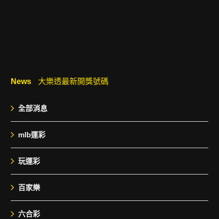
News
大樂透最新開獎號碼
全部消息
mlb運彩
玩運彩
百家樂
六合彩