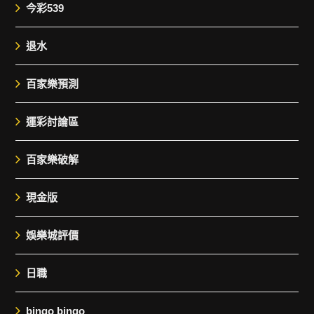
今彩539
退水
百家樂預測
運彩討論區
百家樂破解
現金版
娛樂城評價
日職
bingo bingo