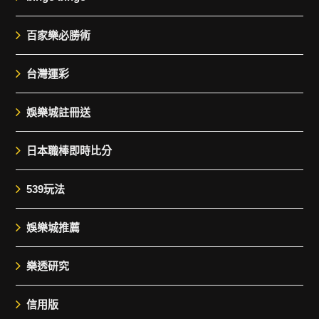
百家樂必勝術
台灣運彩
娛樂城註冊送
日本職棒即時比分
539玩法
娛樂城推薦
樂透研究
信用版