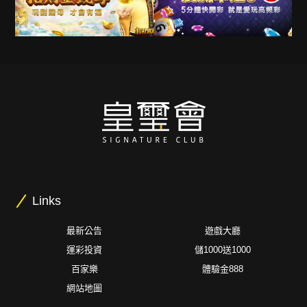
Links
最新公告
遊戲大廳
運彩投資
儲1000送1000
百家樂
體驗金888
網站地圖