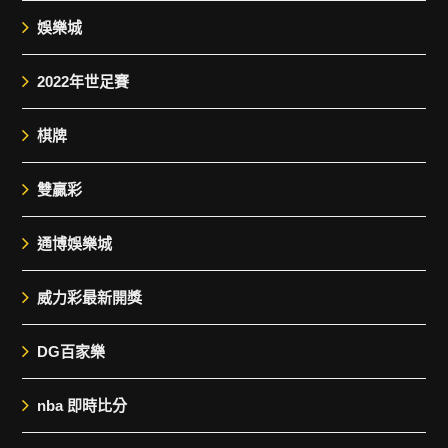
娛樂城
2022年世足賽
棋牌
雙贏彩
通博娛樂城
威力彩最新開獎
DG百家樂
nba 即時比分