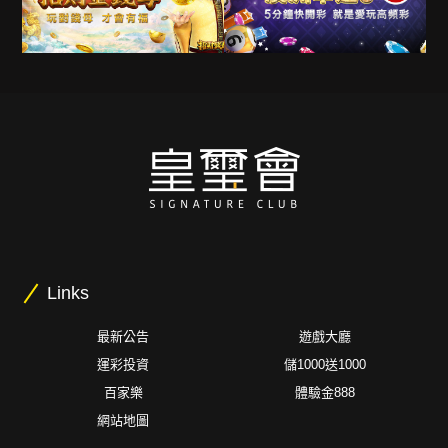
Links
最新公告
遊戲大廳
運彩投資
儲1000送1000
百家樂
體驗金888
網站地圖