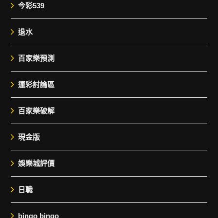
今彩539
退水
百家樂預測
運彩討論區
百家樂破解
現金版
娛樂城評價
日職
bingo bingo