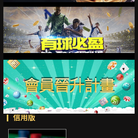
首頁
信用版
信用版