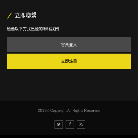
立即聯繫
透過以下方式迅速的聯絡我們
會員登入
立即註冊
2019© Copyright All Rights Reserved