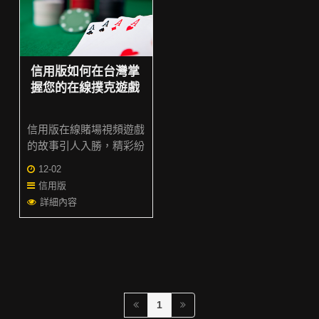
信用版如何在台灣掌
握您的在線撲克遊戲
信用版在線賭場視頻遊戲
的故事引人入勝，精彩紛
呈，撲克遊戲就是其中之
12-02
一。撲克是一種以現金形
信用版
式進行的紙牌遊戲。整個
詳細內容
18 世紀初，這種娛樂活
動首先在賭徒中出現。從
那時起，它經歷了無數次
模棱兩可，同時它的遊戲
玩家也感受到了必要性。
1