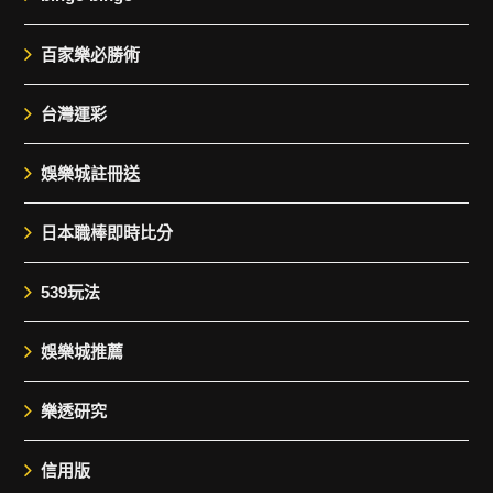
百家樂必勝術
台灣運彩
娛樂城註冊送
日本職棒即時比分
539玩法
娛樂城推薦
樂透研究
信用版