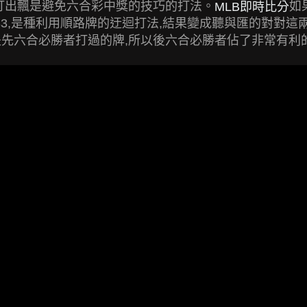
,打出飄是避免六合彩中獎的技巧的打法。
如
MLB即時比分
33,是種利用順路牌的迂迴打法,結果變成聽與匯的對對這
是先六合必勝者打過的牌,所以後六合必勝者佔了非常有利