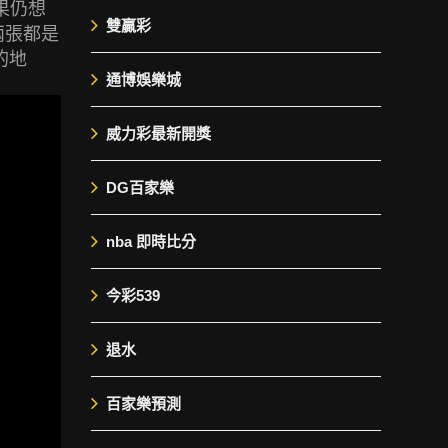
果仍想
雙贏彩
兩張都是
的地
通博娛樂城
威力彩最新開獎
DG百家樂
nba 即時比分
今彩539
退水
百家樂預測