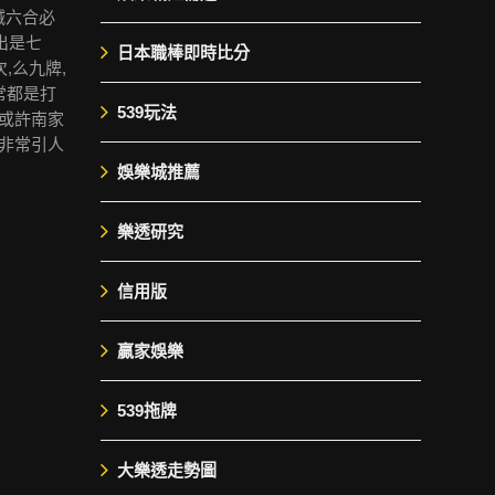
喊六合必
出是七
日本職棒即時比分
,么九牌,
常都是打
539玩法
。或許南家
也非常引人
娛樂城推薦
樂透研究
信用版
贏家娛樂
539拖牌
大樂透走勢圖