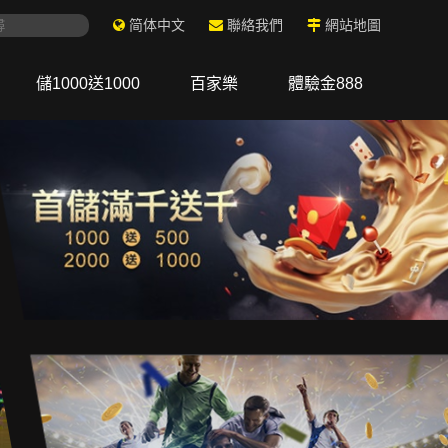
简体中文
聯絡我們
網站地圖
儲1000送1000
百家樂
體驗金888