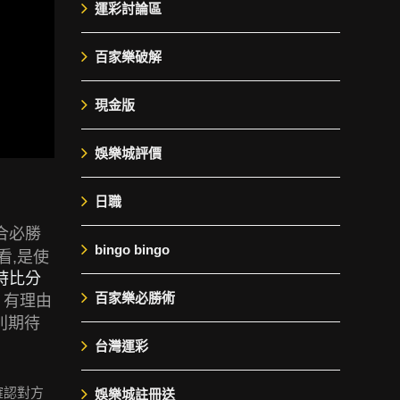
運彩討論區
百家樂破解
現金版
娛樂城評價
日職
合必勝
bingo bingo
看,是使
時比分
百家樂必勝術
。有理由
別期待
台灣運彩
確認對方
娛樂城註冊送