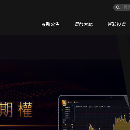
最新公告
遊戲大廳
運彩投資