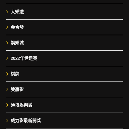
大樂透
金合發
娛樂城
2022年世足賽
棋牌
雙贏彩
通博娛樂城
威力彩最新開獎