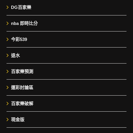
DG百家樂
nba 即時比分
今彩539
退水
百家樂預測
運彩討論區
百家樂破解
現金版