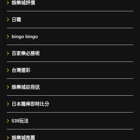
娛樂城評價
日職
bingo bingo
百家樂必勝術
台灣運彩
娛樂城註冊送
日本職棒即時比分
539玩法
娛樂城推薦