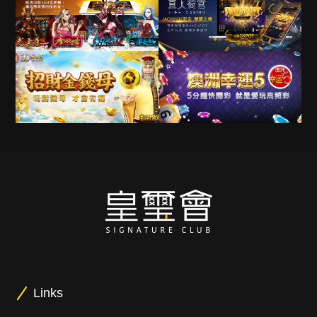
Links