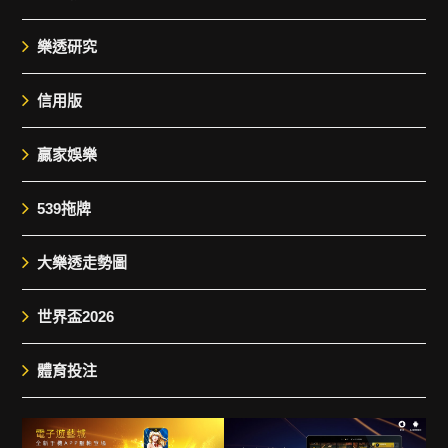
樂透研究
信用版
贏家娛樂
539拖牌
大樂透走勢圖
世界盃2026
體育投注