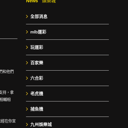
News
娛樂城
全部消息
mlb運彩
玩運彩
百家樂
們和他們
六合彩
支持，拿
老虎機
相輔相
捕魚機
已經在你宣
九州娛樂城