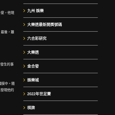
九州 娛樂
什麼，他現
大樂透最新開獎號碼
。最後，雖
六合彩研究
大樂透
對發生的事
金合發
娛樂城
觸摸中。隨
來發現他的
2022年世足賽
棋牌