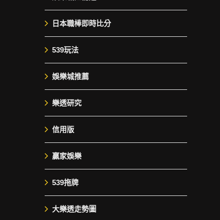
日本職棒即時比分
539玩法
娛樂城推薦
樂透研究
信用版
贏家娛樂
539拖牌
大樂透走勢圖