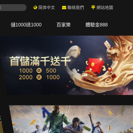
简体中文
聯絡我們
網站地圖
儲1000送1000
百家樂
體驗金888