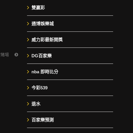
雙贏彩
通博娛樂城
威力彩最新開獎
官賭場
DG百家樂
nba 即時比分
今彩539
退水
百家樂預測