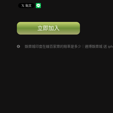
立即加入
娛樂城印度在線百家樂的賠率是多少｜通博娛樂城 送 iphone 