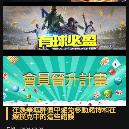
首頁
娛樂城評價
在娛樂城評價中避免移動賭博和在線撲克中的這些錯誤
在娛樂城評價中避免移動賭博和在
線撲克中的這些錯誤