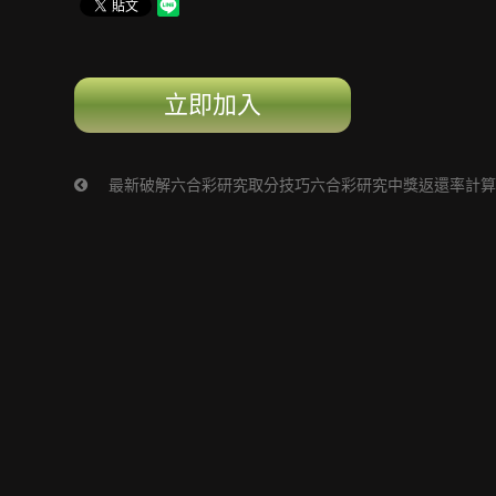
立即加入
最新破解六合彩研究取分技巧六合彩研究中獎返還率計