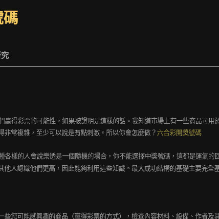
號碼
研究
們贏得彩票的可能性，如果被證明是這樣的話。我知道市場上有一些商品可用
得非常複雜，至少可以說是有點刺激。所以你會怎麼做？
六合彩開獎號碼
種各樣的人會說樂透是一個隨機的場合，你不能選擇中獎號碼，這都是運氣的
其他人認識他們更高，因此能夠利用這些知識。最大成功結構的基礎主要完全
一些您可能感興趣的商品（贏得彩票的方式），檢查內容材料、設備、作者及