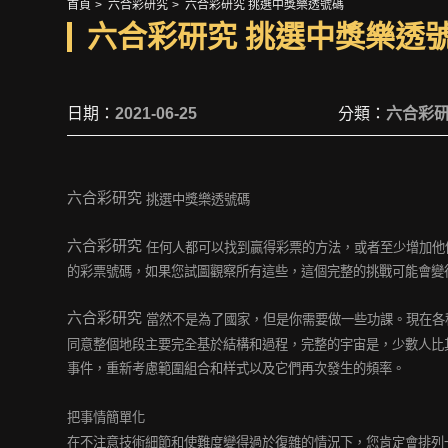
首頁
六合彩研究
六合彩研究 挑選中獎樂透號碼
六合彩研究 挑選中獎樂透
日期：
2021-06-25
分類：
六合彩
六合彩研究
挑選中獎樂透號碼
六合彩研究
任何人都可以找到贏得彩票的方法，或者至少增加他
的彩票號碼，如果您試圖觀察所有這些，這個完整的挑戰可能會變
六合彩研究
當然不是為了國家，但是你需要做一些功課。現在各
同意整個地段主要完全基於結構和過程，完整的宇宙是，少數人比
事件，重新考慮範圍組合和样式以及它們再次發生的頻率。
把事情簡單化
在不注意技術細節和使難度變得過於復雜的情況下，您肯定會排列