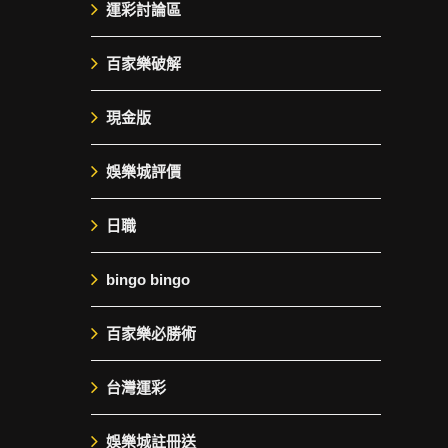
運彩討論區
百家樂破解
現金版
娛樂城評價
日職
bingo bingo
百家樂必勝術
台灣運彩
娛樂城註冊送