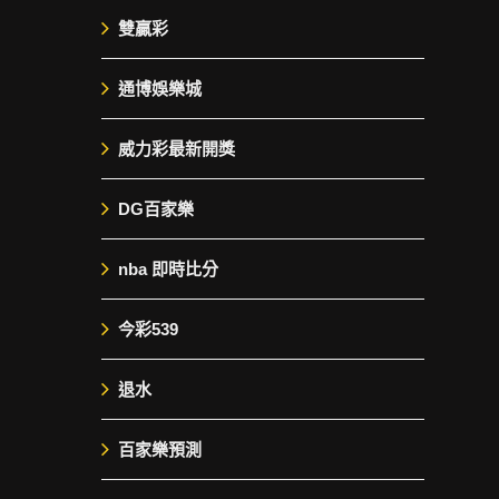
雙贏彩
通博娛樂城
威力彩最新開獎
DG百家樂
nba 即時比分
今彩539
退水
百家樂預測