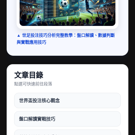
▲ 世足投注技巧分析完整教學：盤口解讀、數據判斷
與實戰應用技巧
文章目錄
點選可快速前往段落
世界盃投注核心觀念
盤口解讀實戰技巧