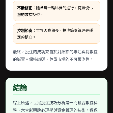
隨著每一輪比賽的進行，持續優化
不斷修正：
您的數據模型。
世界盃賽期長，投注節奏管理是穩
控制節奏：
定的核心。
最終，投注的成功來自於對細節的專注與對數據
的誠實。保持謙遜，尊重市場的不可預測性。
結論
綜上所述，世足投注技巧分析是一門融合數據科
學、六合彩明牌心理學與資金管理的技術。透過