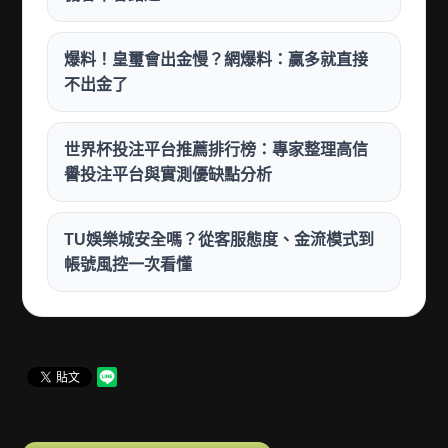
爆料！皇璽會出金慢？網爆料：贏多就直接
不出金了
世界杯投注平台推薦排行榜：專家整理高信
譽投注平台與實測優缺點分析
TU娛樂城安全嗎？從客服態度、金流模式到
帳號風控一次看懂