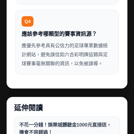
Q4
應該參考哪類型的賽事資訊源？
應優先參考具有公信力的足球專業數據統
計網站，避免誤信如六合彩明牌這類與足
球賽事毫無關聯的資訊，以免被誤導。
延伸閱讀
不花一分錢！娛樂城體驗金1000元直接送，
機會不容錯過！