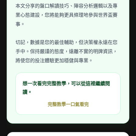
本文分享的盤口解讀技巧、陣容分析邏輯以及專
業心態建設，您將能夠更具條理地參與世界盃賽
事。
切記，數據是您的最佳輔助，但決策權永遠在您
手中。保持嚴謹的態度，遠離不實的明牌資訊，
將使您的投注體驗更加穩健與專業。
想一次看完完整教學，可以從這裡繼續閱
讀。
完整教學一口氣看完