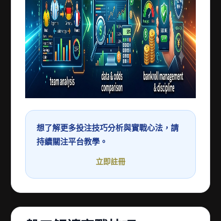
想了解更多投注技巧分析與實戰心法，請
持續關注平台教學。
立即註冊