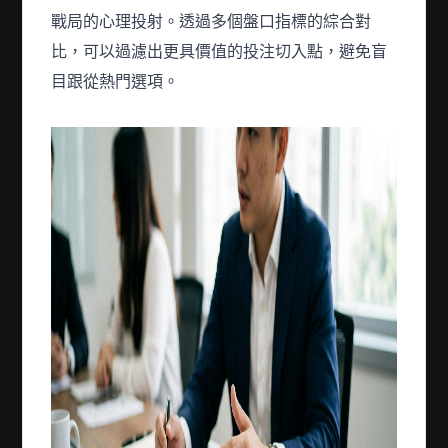
戰局的心理投射。透過多個盤口指標的綜合對
比，可以過濾出更具價值的投注切入點，避免盲
目跟從熱門選項。