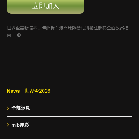
立即加入
世界盃最新賠率即時解析：熱門球隊變化與投注趨勢全面觀察指
南
News
世界盃2026
全部消息
mlb運彩