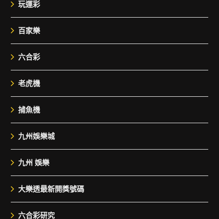
玩運彩
百家樂
六合彩
老虎機
捕魚機
九州娛樂城
九州 娛樂
大樂透最新開獎號碼
六合彩研究