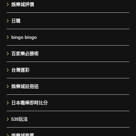
娛樂城評價
日職
bingo bingo
百家樂必勝術
台灣運彩
娛樂城註冊送
日本職棒即時比分
539玩法
娛樂城推薦