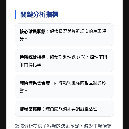
關鍵分析指標
傷病情況與最近場次的表現評
核心球員狀態：
分。
如預期進球數 (xG)、控球率與
進階統計指標：
射門轉化率。
兩隊戰術風格的相互制約影
戰術體系契合度：
響。
球員體能消耗與調度靈活性。
賽程密集度：
數據分析提供了客觀的決策基礎，減少主觀情緒