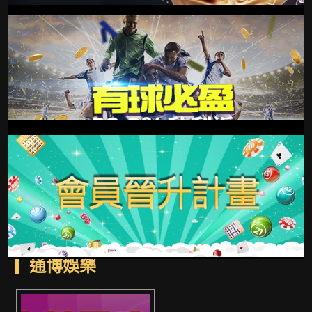
首頁
產品
通博娛樂
通博娛樂