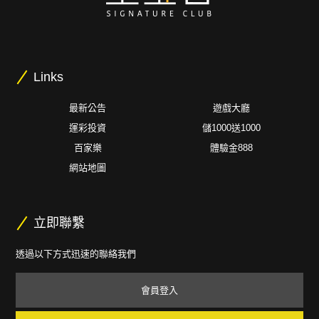
Links
最新公告
遊戲大廳
運彩投資
儲1000送1000
百家樂
體驗金888
網站地圖
立即聯繫
透過以下方式迅速的聯絡我們
會員登入