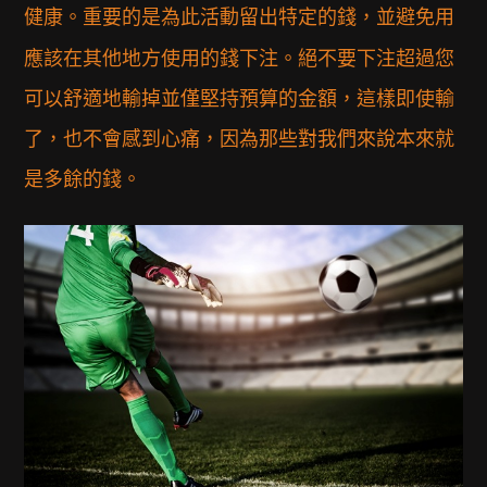
健康。重要的是為此活動留出特定的錢，並避免用
應該在其他地方使用的錢下注。絕不要下注超過您
可以舒適地輸掉並僅堅持預算的金額，這樣即使輸
了，也不會感到心痛，因為那些對我們來說本來就
是多餘的錢。