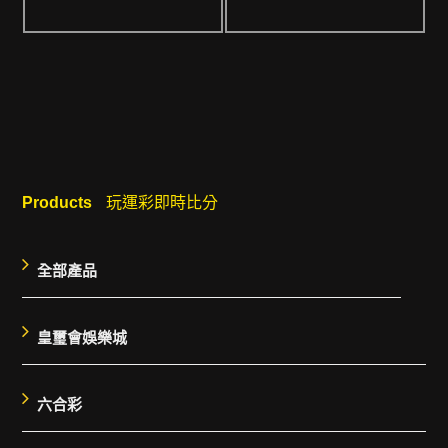
能無法控制自己，而不是幫
沒有捷徑可走。最新娛樂城
助，一個人會損失更多的
全職工作以從投注者那裡賺
錢。個人應該預期在他或她
錢，所以支持者不應該期望
做出的第一個賭注中輸掉，
必須做任何不同的事情。例
因為成為一個好的下注者需
如，維克多·錢德勒不僅有一
要經驗和時間。有一個初學
個表格專家，還有一個速度
者的運氣這樣的事情，一個
評級愛好者、一個育種分析
人贏得他們放置賭注的前幾
師和一個負責整理內部信息
次，但持續和增加曝光是一
的人。
Products
玩運彩即時比分
個人學習和技巧的最佳方式
全部產品
皇璽會娛樂城
六合彩