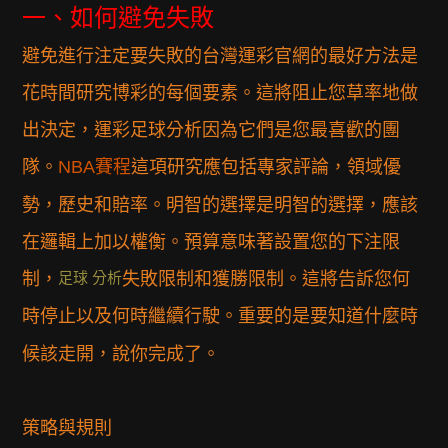
一、如何避免失敗
避免進行注定要失敗的
台灣運彩官網
的最好方法是
花時間研究博彩的每個要素。這將阻止您草率地做
出決定，運彩足球分析因為它們是您最喜歡的團
隊。
NBA賽程
這項研究應包括專家評論，領域優
勢，歷史和賠率。明智的選擇是明智的選擇，應該
在邏輯上加以權衡。預算意味著設置您的下注限
足球 分析
制，
失敗限制和獲勝限制。這將告訴您何
時停止以及何時繼續行駛。重要的是要知道什麼時
候該走開，說你完成了。
策略與規則