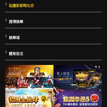
玩運彩即時比分
通博娛樂
娛樂城
體育投注