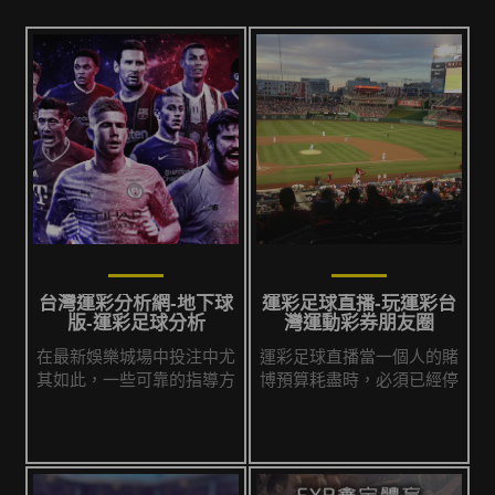
台灣運彩分析網-地下球
運彩足球直播-玩運彩台
版-運彩足球分析
灣運動彩券朋友圈
在最新娛樂城場中投注中尤
運彩足球直播當一個人的賭
其如此，一些可靠的指導方
博預算耗盡時，必須已經停
針是製定擊敗最新娛樂城的
止。借錢甚至向朋友提供貸
戰略的主要幫助。靠馬賺錢
款是危險的，因為一個人可
沒有捷徑可走。最新娛樂城
能無法控制自己，而不是幫
全職工作以從投注者那裡賺
助，一個人會損失更多的