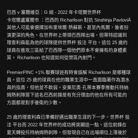
巴西 v 塞爾維亞：G 組 - 2022 年卡塔爾世界杯
卡塔爾盧塞爾市 ：巴西的 Richarlison 對抗 Strahinja PavloviÄ
其他人可能會選擇加布里埃爾·熱蘇斯，甚至內馬爾，後者扮
演更深的角色，在世界杯上帶領巴西隊出場，但蒂特認識到
理查利森能為他的球隊提供世界杯 投注 平台。這位 25 歲的
球員在進攻三區給了巴西隊一個他們原本不會擁有的身體素
質。 Richarlison 也知道如何從禁區內射門。
PremierPINC +1% 聯賽球迷有時會誤解 Richarlison 是哪種球
員。這位 25 歲的球員在他的職業生涯中一直面臨著作為潛水
員的指責，但他並不軟弱。安東尼奧·孔蒂本賽季推動托特納
姆熱刺隊簽下這名巴西前鋒是有充分理由的他在所有可能的
方面都是對手後衛的少數。
25 歲的理查利森已準備好邁出職業生涯的下一步，世界杯 投
注 平台而 2022 年世界杯的成功將突顯這一點。這位前鋒在
夏天轉投托特納姆熱刺隊，但發現自己在出場順位上落後於