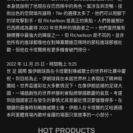
本身就說明了他現在在巴西隊中的角色。當涉及到流暢、技
術出色的空間填充器時，Tite 的選擇太多了，他們可以用腳下
的球攻擊對手，但 Richarlison 是真正的焦點。人們普遍預計
巴西將成為贏得 2022 年世界杯的領跑者之一。他們當然擁有
錦標賽中最強大的陣容之一，但 Richarlison 是不同的。並非
他所有的進球都像他在對陣塞爾維亞隊時的那粒進球那樣壯
觀，但他在卡塔爾將有更多機會破門得分。
2022 年 11 月 25 日，時間晚上 9:25
世 足 國際 盤伊朗球員在卡塔爾對陣威爾士的世界杯比賽中慶
祝。到目前為止，伊朗球員在本屆世界杯上表現出了精神和
團結。
世界盃運彩
在大多數情況下，在像伊朗這樣的足球大
國，一場戲劇性的世界杯勝利會點燃舉國歡慶的氣氛。考慮
到這個國家正在發生的事情尤其是最近情況要復雜得多。在
關鍵的最後時刻戰勝威爾士後，伊朗人在卡塔爾的艾哈邁德
本阿里體育場內歡呼雀躍的場面只是故事的一小部分。
HOT PRODUCTS