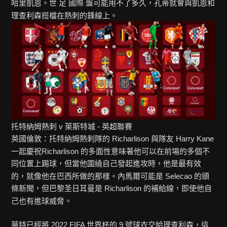
哈里凱恩。世 足 國際 盤可能用不了多久，孔蒂就會與凱恩和
理查利森搭檔在熱刺的鋒線上。
托特納姆熱刺 v 萊斯特城 - 英超聯賽
英國倫敦：托特納姆熱刺隊的 Richarlison 與隊友 Harry Kane
一起慶祝Richarlison 的多面性意味著他可以在前場的多個不
同位置上踢球，但當他圍繞自己發起進攻時，他是最有效
的，就像他在巴西所做的那樣。內馬爾可能是 Selecao 的頭
條新聞，但巴黎圣日耳曼是 Richarlison 的補給線，即使他自
己也有進球威脅。
蒂特已經將 2022 FIFA 世界杯的 9 號球衣交給理查利森，這