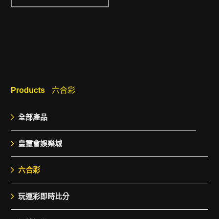
算功能。玩家可查詢開獎歷
史紀錄、台灣彩券與香港六
合彩開獎號碼，以及心水號
碼與版路參考。每個號碼代
表一個投注組合，若投注號
碼與當期特碼相符，即可視
為中獎，提高投注策略的科
學性與可操作性。
Products
六合彩
全部產品
皇璽會娛樂城
六合彩
玩運彩即時比分